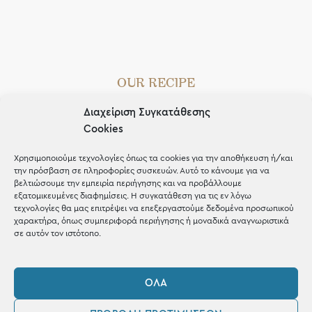
OUR RECIPE
Gifts
Διαχείριση Συγκατάθεσης
Cookies
Μέχρι 30€
Χρησιμοποιούμε τεχνολογίες όπως τα cookies για την αποθήκευση ή/και
Blog
την πρόσβαση σε πληροφορίες συσκευών. Αυτό το κάνουμε για να
βελτιώσουμε την εμπειρία περιήγησης και να προβάλλουμε
Shop the look
εξατομικευμένες διαφημίσεις. Η συγκατάθεση για τις εν λόγω
τεχνολογίες θα μας επιτρέψει να επεξεργαστούμε δεδομένα προσωπικού
χαρακτήρα, όπως συμπεριφορά περιήγησης ή μοναδικά αναγνωριστικά
σε αυτόν τον ιστότοπο.
ΚΑΤΑΣΤΗΜΑ
ΌΛΑ
Σταθά 17, 38221 Βόλος