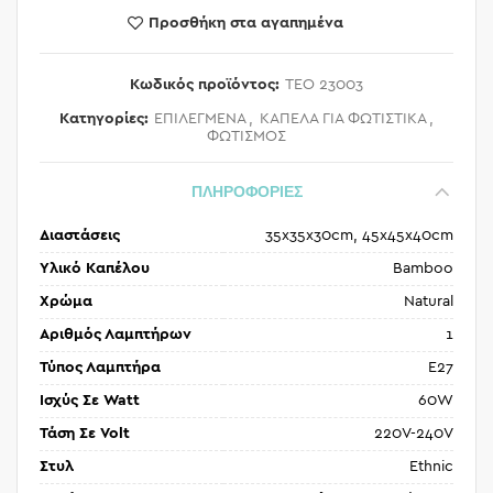
Προσθήκη στα αγαπημένα
Κωδικός προϊόντος:
TEO 23003
Κατηγορίες:
ΕΠΙΛΕΓΜΕΝΑ
,
ΚΑΠΕΛΑ ΓΙΑ ΦΩΤΙΣΤΙΚΑ
,
ΦΩΤΙΣΜΟΣ
ΠΛΗΡΟΦΟΡΙΕΣ
Διαστάσεις
35x35x30cm, 45x45x40cm
Υλικό Καπέλου
Bamboo
Χρώμα
Natural
Αριθμός Λαμπτήρων
1
Τύπος Λαμπτήρα
E27
Ισχύς Σε Watt
60W
Τάση Σε Volt
220V-240V
Στυλ
Ethnic