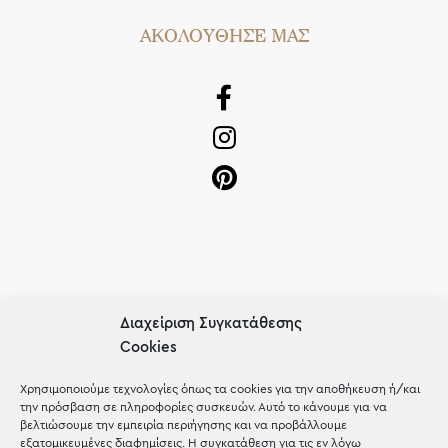
AΚΟΛΟΥΘΗΣΕ ΜΑΣ
OUR RECIPE
Διαχείριση Συγκατάθεσης
Cookies
Gifts
Μέχρι 30€
Χρησιμοποιούμε τεχνολογίες όπως τα cookies για την αποθήκευση ή/και
την πρόσβαση σε πληροφορίες συσκευών. Αυτό το κάνουμε για να
Blog
βελτιώσουμε την εμπειρία περιήγησης και να προβάλλουμε
εξατομικευμένες διαφημίσεις. Η συγκατάθεση για τις εν λόγω