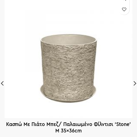
Κασπώ Με Πιάτο Μπεζ/ Παλαιωμένο Φίλντισι ‘Stone’
M 35x36cm