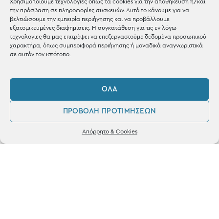
Χρησιμοποιούμε τεχνολογίες όπως τα cookies για την αποθήκευση ή/και
την πρόσβαση σε πληροφορίες συσκευών. Αυτό το κάνουμε για να
Shop the look
βελτιώσουμε την εμπειρία περιήγησης και να προβάλλουμε
εξατομικευμένες διαφημίσεις. Η συγκατάθεση για τις εν λόγω
τεχνολογίες θα μας επιτρέψει να επεξεργαστούμε δεδομένα προσωπικού
χαρακτήρα, όπως συμπεριφορά περιήγησης ή μοναδικά αναγνωριστικά
σε αυτόν τον ιστότοπο.
ΚΑΤΑΣΤΗΜΑ
ΌΛΑ
Σταθά 17, 38221 Βόλος
ΠΡΟΒΟΛΉ ΠΡΟΤΙΜΉΣΕΩΝ
2421 217300
0
Απόρρητο & Cookies
Δευ / Τετ / Σαβ: 09:00 - 15:00
Λογαριασμός
Αγαπημένα
Τριτ / Πεμ / Παρ: 09:00 - 21:00