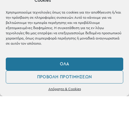
Cookies
Μέχρι 30€
Blog
Χρησιμοποιούμε τεχνολογίες όπως τα cookies για την αποθήκευση ή/και
την πρόσβαση σε πληροφορίες συσκευών. Αυτό το κάνουμε για να
Shop the look
βελτιώσουμε την εμπειρία περιήγησης και να προβάλλουμε
εξατομικευμένες διαφημίσεις. Η συγκατάθεση για τις εν λόγω
τεχνολογίες θα μας επιτρέψει να επεξεργαστούμε δεδομένα προσωπικού
χαρακτήρα, όπως συμπεριφορά περιήγησης ή μοναδικά αναγνωριστικά
σε αυτόν τον ιστότοπο.
ΚΑΤΑΣΤΗΜΑ
ΌΛΑ
Σταθά 17, 38221 Βόλος
ΠΡΟΒΟΛΉ ΠΡΟΤΙΜΉΣΕΩΝ
2421 217300
0
Απόρρητο & Cookies
Δευ / Τετ / Σαβ: 09:00 - 15:00
Λογαριασμός
Αγαπημένα
Τριτ / Πεμ / Παρ: 09:00 - 21:00