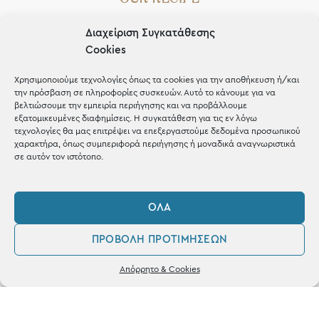
Gifts
Διαχείριση Συγκατάθεσης
Cookies
Μέχρι 30€
Blog
Χρησιμοποιούμε τεχνολογίες όπως τα cookies για την αποθήκευση ή/και
την πρόσβαση σε πληροφορίες συσκευών. Αυτό το κάνουμε για να
Shop the look
βελτιώσουμε την εμπειρία περιήγησης και να προβάλλουμε
εξατομικευμένες διαφημίσεις. Η συγκατάθεση για τις εν λόγω
τεχνολογίες θα μας επιτρέψει να επεξεργαστούμε δεδομένα προσωπικού
χαρακτήρα, όπως συμπεριφορά περιήγησης ή μοναδικά αναγνωριστικά
σε αυτόν τον ιστότοπο.
ΚΑΤΑΣΤΗΜΑ
ΌΛΑ
Σταθά 17, 38221 Βόλος
ΠΡΟΒΟΛΉ ΠΡΟΤΙΜΉΣΕΩΝ
2421 217300
0
Απόρρητο & Cookies
Δευ / Τετ / Σαβ: 09:00 - 15:00
Λογαριασμός
Αγαπημένα
Τριτ / Πεμ / Παρ: 09:00 - 21:00