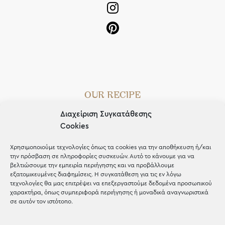
OUR RECIPE
Διαχείριση Συγκατάθεσης
Gifts
Cookies
Μέχρι 30€
Χρησιμοποιούμε τεχνολογίες όπως τα cookies για την αποθήκευση ή/και
Blog
την πρόσβαση σε πληροφορίες συσκευών. Αυτό το κάνουμε για να
βελτιώσουμε την εμπειρία περιήγησης και να προβάλλουμε
Shop the look
εξατομικευμένες διαφημίσεις. Η συγκατάθεση για τις εν λόγω
τεχνολογίες θα μας επιτρέψει να επεξεργαστούμε δεδομένα προσωπικού
χαρακτήρα, όπως συμπεριφορά περιήγησης ή μοναδικά αναγνωριστικά
σε αυτόν τον ιστότοπο.