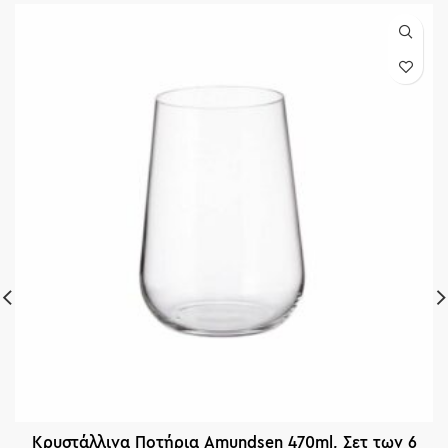
Κρυστάλλινα Ποτήρια Amundsen 470ml, Σετ των 6