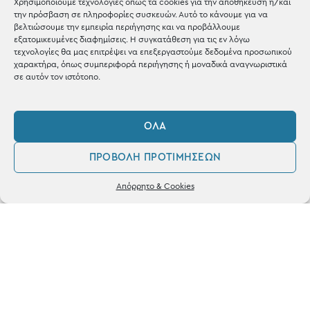
Χρησιμοποιούμε τεχνολογίες όπως τα cookies για την αποθήκευση ή/και
την πρόσβαση σε πληροφορίες συσκευών. Αυτό το κάνουμε για να
Shop the look
βελτιώσουμε την εμπειρία περιήγησης και να προβάλλουμε
εξατομικευμένες διαφημίσεις. Η συγκατάθεση για τις εν λόγω
τεχνολογίες θα μας επιτρέψει να επεξεργαστούμε δεδομένα προσωπικού
χαρακτήρα, όπως συμπεριφορά περιήγησης ή μοναδικά αναγνωριστικά
σε αυτόν τον ιστότοπο.
ΚΑΤΑΣΤΗΜΑ
ΌΛΑ
Σταθά 17, 38221 Βόλος
ΠΡΟΒΟΛΉ ΠΡΟΤΙΜΉΣΕΩΝ
2421 217300
0
Απόρρητο & Cookies
Δευ / Τετ / Σαβ: 09:00 - 15:00
Λογαριασμός
Αγαπημένα
Τριτ / Πεμ / Παρ: 09:00 - 21:00