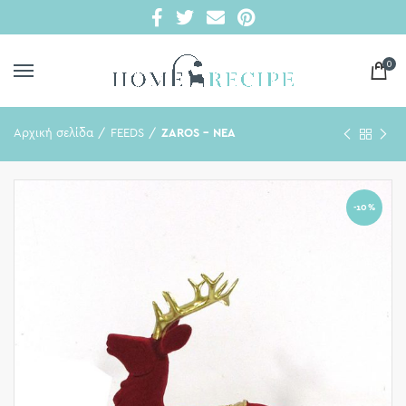
0
Αρχική σελίδα
FEEDS
ZAROS - ΝΕΑ
-10%