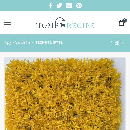
0
Αρχική σελίδα
ΤΕΧΝΗΤΑ ΦΥΤΑ