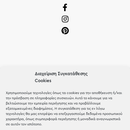
OUR RECIPE
Διαχείριση Συγκατάθεσης
Cookies
Gifts
Μέχρι 30€
Χρησιμοποιούμε τεχνολογίες όπως τα cookies για την αποθήκευση ή/και
την πρόσβαση σε πληροφορίες συσκευών. Αυτό το κάνουμε για να
Blog
βελτιώσουμε την εμπειρία περιήγησης και να προβάλλουμε
εξατομικευμένες διαφημίσεις. Η συγκατάθεση για τις εν λόγω
Shop the look
τεχνολογίες θα μας επιτρέψει να επεξεργαστούμε δεδομένα προσωπικού
χαρακτήρα, όπως συμπεριφορά περιήγησης ή μοναδικά αναγνωριστικά
σε αυτόν τον ιστότοπο.