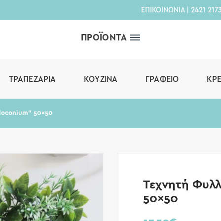
ΕΠΙΚΟΙΝΩΝΙΑ
|
2421 217
ΠΡΟΪΟΝΤΑ
ΤΡΑΠΕΖΑΡΊΑ
ΚΟΥΖΊΝΑ
ΓΡΑΦΕΊΟ
ΚΡ
loconium” 50×50
Τεχνητή Φυλ
50×50