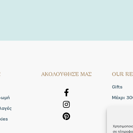
Σ
AΚΟΛΟΥΘΗΣΕ ΜΑΣ
OUR RE
Gifts
ρωμή
Μέχρι 30
λαγές
Blog
kies
Shop the
Χρησιμοποιο
σε πληροφορ