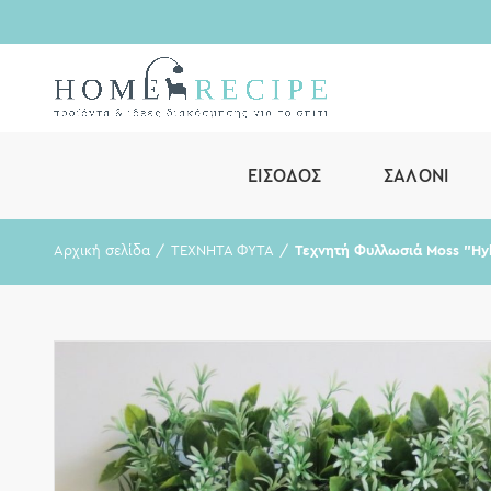
ΕΊΣΟΔΟΣ
ΣΑΛΌΝΙ
Αρχική σελίδα
ΤΕΧΝΗΤΑ ΦΥΤΑ
Τεχνητή Φυλλωσιά Moss ”Hy