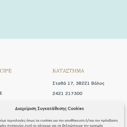
CIPE
ΚΑΤΑΣΤΗΜΑ
Σταθά 17, 38221 Βόλος
€
2421 217300
Δευ / Τετ / Σαβ: 09:00 -
Διαχείριση Συγκατάθεσης Cookies
 look
15:00
ύμε τεχνολογίες όπως τα cookies για την αποθήκευση ή/και την πρόσβαση
Τριτ / Πεμ / Παρ: 09:00 -
ίες συσκευών. Αυτό το κάνουμε για να βελτιώσουμε την εμπειρία