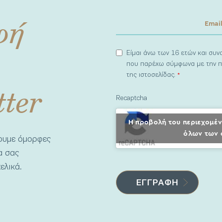
φή
Είμαι άνω των 16 ετών και συ
που παρέχω σύμφωνα με την π
της ιστοσελίδας.
*
tter
Recaptcha
Η προβολή του περιεχομέν
όλων των 
νουμε όμορφες
να σας
ελικά.