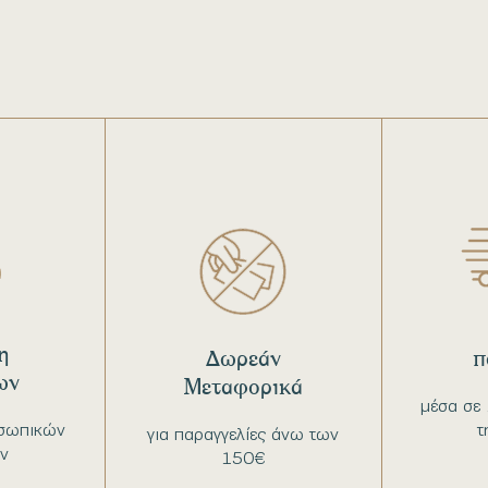
η
Δωρεάν
π
ων
Μεταφορικά
μέσα σε 
σωπικών
τ
για παραγγελίες άνω των
ν
150€