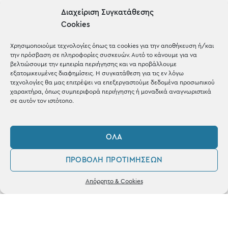
Gifts
Διαχείριση Συγκατάθεσης
Cookies
Μέχρι 30€
Blog
Χρησιμοποιούμε τεχνολογίες όπως τα cookies για την αποθήκευση ή/και
την πρόσβαση σε πληροφορίες συσκευών. Αυτό το κάνουμε για να
Shop the look
βελτιώσουμε την εμπειρία περιήγησης και να προβάλλουμε
εξατομικευμένες διαφημίσεις. Η συγκατάθεση για τις εν λόγω
τεχνολογίες θα μας επιτρέψει να επεξεργαστούμε δεδομένα προσωπικού
χαρακτήρα, όπως συμπεριφορά περιήγησης ή μοναδικά αναγνωριστικά
σε αυτόν τον ιστότοπο.
ΚΑΤΑΣΤΗΜΑ
ΌΛΑ
Σταθά 17, 38221 Βόλος
ΠΡΟΒΟΛΉ ΠΡΟΤΙΜΉΣΕΩΝ
2421 217300
0
Απόρρητο & Cookies
Δευ / Τετ / Σαβ: 09:00 - 15:00
Λογαριασμός
Αγαπημένα
Τριτ / Πεμ / Παρ: 09:00 - 21:00