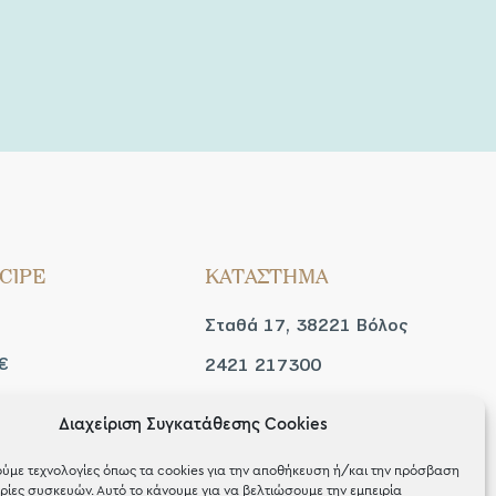
CIPE
ΚΑΤΑΣΤΗΜΑ
Σταθά 17, 38221 Βόλος
€
2421 217300
Δευ / Τετ / Σαβ: 09:00 -
Διαχείριση Συγκατάθεσης Cookies
 look
15:00
ύμε τεχνολογίες όπως τα cookies για την αποθήκευση ή/και την πρόσβαση
Τριτ / Πεμ / Παρ: 09:00 -
ίες συσκευών. Αυτό το κάνουμε για να βελτιώσουμε την εμπειρία