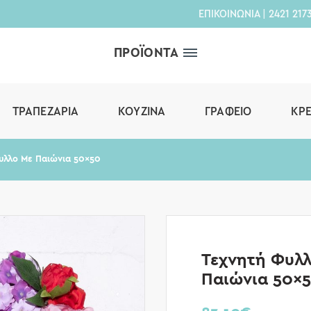
ΕΠΙΚΟΙΝΩΝΙΑ
|
2421 217
ΠΡΟΪΟΝΤΑ
ΤΡΑΠΕΖΑΡΊΑ
ΚΟΥΖΊΝΑ
ΓΡΑΦΕΊΟ
ΚΡ
υλλο Με Παιώνια 50×50
Τεχνητή Φυλ
Παιώνια 50×