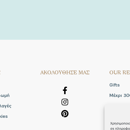
Σ
AΚΟΛΟΥΘΗΣΕ ΜΑΣ
OUR RE
Gifts
ρωμή
Μέχρι 30
λαγές
Blog
kies
Shop the
Χρησιμοποιο
σε πληροφορ