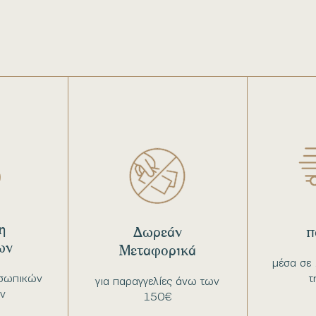
η
Δωρεάν
π
ων
Μεταφορικά
μέσα σε 
σωπικών
τ
για παραγγελίες άνω των
ν
150€