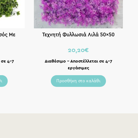
σός Με
Τεχνητή Φυλλωσιά Λιλά 50×50
Πλ
20,20
€
 σε 4-7
Διαθέσιμο – Αποστέλλεται σε 4-7
εργάσιμες
ι
Προσθήκη στο καλάθι