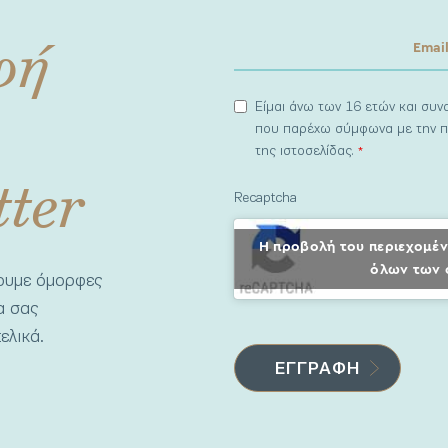
φή
Είμαι άνω των 16 ετών και συ
που παρέχω σύμφωνα με την π
της ιστοσελίδας.
*
tter
Recaptcha
Η προβολή του περιεχομέν
όλων των 
νουμε όμορφες
να σας
ελικά.