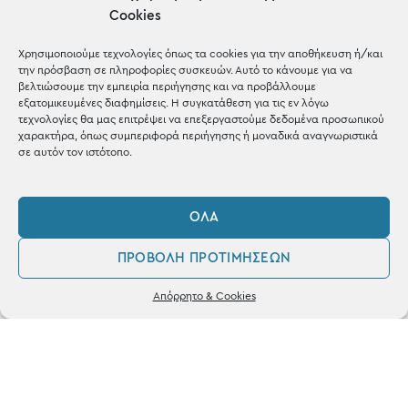
μέσα σε 1-3 μέρες σε όλη
Cookies
την Ελλάδα
Χρησιμοποιούμε τεχνολογίες όπως τα cookies για την αποθήκευση ή/και
την πρόσβαση σε πληροφορίες συσκευών. Αυτό το κάνουμε για να
βελτιώσουμε την εμπειρία περιήγησης και να προβάλλουμε
εξατομικευμένες διαφημίσεις. Η συγκατάθεση για τις εν λόγω
τεχνολογίες θα μας επιτρέψει να επεξεργαστούμε δεδομένα προσωπικού
χαρακτήρα, όπως συμπεριφορά περιήγησης ή μοναδικά αναγνωριστικά
σε αυτόν τον ιστότοπο.
ΌΛΑ
Ηλεκτρονικές
Πληρωμές
ΠΡΟΒΟΛΉ ΠΡΟΤΙΜΉΣΕΩΝ
0
Απόρρητο & Cookies
με Χρεωστική & Πιστωτική
Λογαριασμός
Αγαπημένα
κάρτα