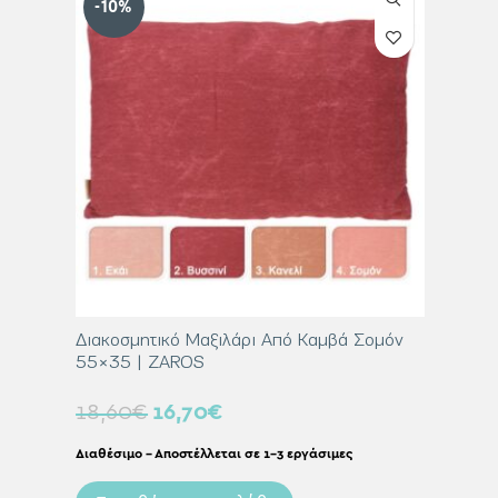
-10%
-10%
Κανελί
Διακοσμητικό Μαξιλάρι Από Καμβά Σομόν
Διακοσμ
55×35 | ZAROS
60×60 
18,60
€
16,70
€
31,00
Διαθέσιμο – Αποστέλλεται σε 1-3 εργάσιμες
Διαθέσιμο