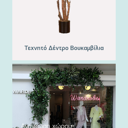
Τεχνητό Δέντρο Βουκαμβίλια
Ανανέωση χώρου