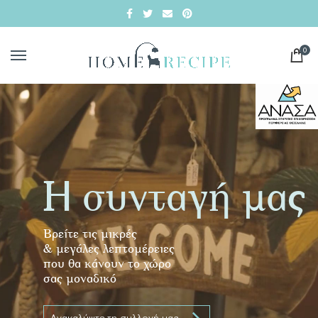
0
Η συνταγή μας
Βρείτε τις μικρές
& μεγάλες λεπτομέρειες
που θα κάνουν το χώρο
σας μοναδικό