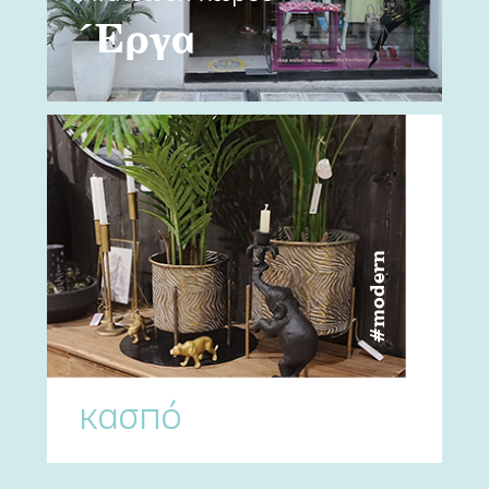
Έργα
#modern
κασπό