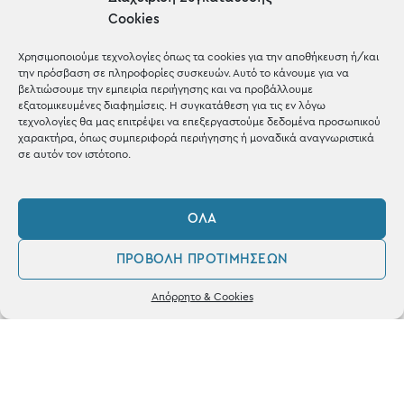
Cookies
Μέχρι 30€
Blog
Χρησιμοποιούμε τεχνολογίες όπως τα cookies για την αποθήκευση ή/και
την πρόσβαση σε πληροφορίες συσκευών. Αυτό το κάνουμε για να
Shop the look
βελτιώσουμε την εμπειρία περιήγησης και να προβάλλουμε
εξατομικευμένες διαφημίσεις. Η συγκατάθεση για τις εν λόγω
τεχνολογίες θα μας επιτρέψει να επεξεργαστούμε δεδομένα προσωπικού
χαρακτήρα, όπως συμπεριφορά περιήγησης ή μοναδικά αναγνωριστικά
σε αυτόν τον ιστότοπο.
ΚΑΤΑΣΤΗΜΑ
ΌΛΑ
Σταθά 17, 38221 Βόλος
ΠΡΟΒΟΛΉ ΠΡΟΤΙΜΉΣΕΩΝ
2421 217300
0
Απόρρητο & Cookies
Δευ / Τετ / Σαβ: 09:00 - 15:00
Λογαριασμός
Αγαπημένα
Τριτ / Πεμ / Παρ: 09:00 - 21:00