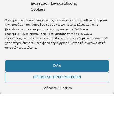
Gifts
Διαχείριση Συγκατάθεσης
Cookies
Μέχρι 30€
Blog
Χρησιμοποιούμε τεχνολογίες όπως τα cookies για την αποθήκευση ή/και
την πρόσβαση σε πληροφορίες συσκευών. Αυτό το κάνουμε για να
Shop the look
βελτιώσουμε την εμπειρία περιήγησης και να προβάλλουμε
εξατομικευμένες διαφημίσεις. Η συγκατάθεση για τις εν λόγω
τεχνολογίες θα μας επιτρέψει να επεξεργαστούμε δεδομένα προσωπικού
χαρακτήρα, όπως συμπεριφορά περιήγησης ή μοναδικά αναγνωριστικά
σε αυτόν τον ιστότοπο.
ΚΑΤΑΣΤΗΜΑ
ΌΛΑ
Σταθά 17, 38221 Βόλος
ΠΡΟΒΟΛΉ ΠΡΟΤΙΜΉΣΕΩΝ
2421 217300
0
Απόρρητο & Cookies
Δευ / Τετ / Σαβ: 09:00 - 15:00
Λογαριασμός
Αγαπημένα
Τριτ / Πεμ / Παρ: 09:00 - 21:00