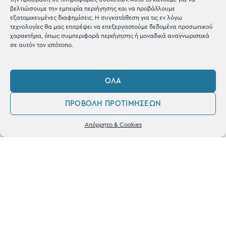
Shop the look
βελτιώσουμε την εμπειρία περιήγησης και να προβάλλουμε
εξατομικευμένες διαφημίσεις. Η συγκατάθεση για τις εν λόγω
τεχνολογίες θα μας επιτρέψει να επεξεργαστούμε δεδομένα προσωπικού
χαρακτήρα, όπως συμπεριφορά περιήγησης ή μοναδικά αναγνωριστικά
σε αυτόν τον ιστότοπο.
ΚΑΤΑΣΤΗΜΑ
ΌΛΑ
Σταθά 17, 38221 Βόλος
ΠΡΟΒΟΛΉ ΠΡΟΤΙΜΉΣΕΩΝ
2421 217300
0
Απόρρητο & Cookies
Δευ / Τετ / Σαβ: 09:00 - 15:00
Λογαριασμός
Αγαπημένα
Τριτ / Πεμ / Παρ: 09:00 - 21:00
Powered by
frenzy.gr