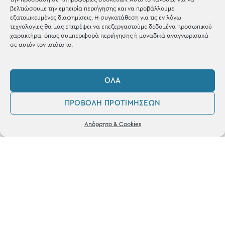
Shop the look
βελτιώσουμε την εμπειρία περιήγησης και να προβάλλουμε
εξατομικευμένες διαφημίσεις. Η συγκατάθεση για τις εν λόγω
τεχνολογίες θα μας επιτρέψει να επεξεργαστούμε δεδομένα προσωπικού
χαρακτήρα, όπως συμπεριφορά περιήγησης ή μοναδικά αναγνωριστικά
σε αυτόν τον ιστότοπο.
ΚΑΤΑΣΤΗΜΑ
ΌΛΑ
Σταθά 17, 38221 Βόλος
ΠΡΟΒΟΛΉ ΠΡΟΤΙΜΉΣΕΩΝ
2421 217300
0
Απόρρητο & Cookies
Δευ / Τετ / Σαβ: 09:00 - 15:00
Λογαριασμός
Αγαπημένα
Τριτ / Πεμ / Παρ: 09:00 - 21:00
Powered by
frenzy.gr