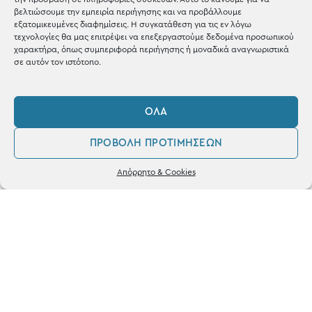
Shop the look
βελτιώσουμε την εμπειρία περιήγησης και να προβάλλουμε
εξατομικευμένες διαφημίσεις. Η συγκατάθεση για τις εν λόγω
τεχνολογίες θα μας επιτρέψει να επεξεργαστούμε δεδομένα προσωπικού
χαρακτήρα, όπως συμπεριφορά περιήγησης ή μοναδικά αναγνωριστικά
σε αυτόν τον ιστότοπο.
ΚΑΤΑΣΤΗΜΑ
ΌΛΑ
Σταθά 17, 38221 Βόλος
ΠΡΟΒΟΛΉ ΠΡΟΤΙΜΉΣΕΩΝ
2421 217300
0
Απόρρητο & Cookies
Δευ / Τετ / Σαβ: 09:00 - 15:00
Λογαριασμός
Αγαπημένα
Τριτ / Πεμ / Παρ: 09:00 - 21:00
Powered by
frenzy.gr