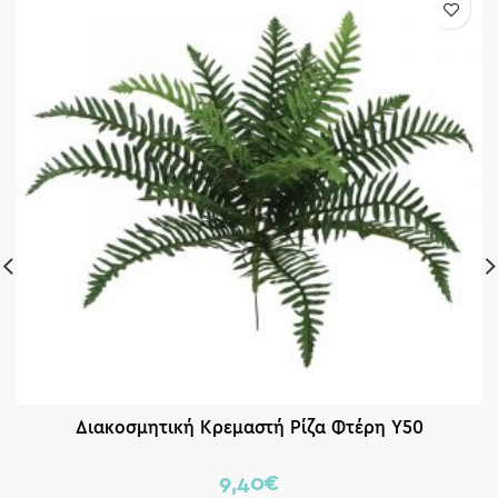
Διακοσμητική Κρεμαστή Ρίζα Φτέρη Υ50
9,40
€