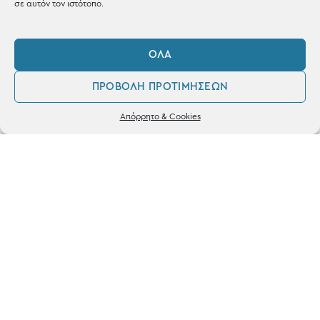
σε αυτόν τον ιστότοπο.
ΌΛΑ
ΚΑΤΑΣΤΗΜΑ
ΠΡΟΒΟΛΉ ΠΡΟΤΙΜΉΣΕΩΝ
Σταθά 17, 38221 Βόλος
0
Απόρρητο & Cookies
2421 217300
Λογαριασμός
Αγαπημένα
Δευ / Τετ / Σαβ: 09:00 - 15:00
Τριτ / Πεμ / Παρ: 09:00 - 21:00
Powered by
frenzy.gr