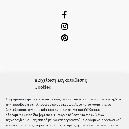
OUR RECIPE
Διαχείριση Συγκατάθεσης
Cookies
Gifts
Μέχρι 30€
Χρησιμοποιούμε τεχνολογίες όπως τα cookies για την αποθήκευση ή/και
την πρόσβαση σε πληροφορίες συσκευών. Αυτό το κάνουμε για να
Blog
βελτιώσουμε την εμπειρία περιήγησης και να προβάλλουμε
εξατομικευμένες διαφημίσεις. Η συγκατάθεση για τις εν λόγω
Shop the look
τεχνολογίες θα μας επιτρέψει να επεξεργαστούμε δεδομένα προσωπικού
χαρακτήρα, όπως συμπεριφορά περιήγησης ή μοναδικά αναγνωριστικά