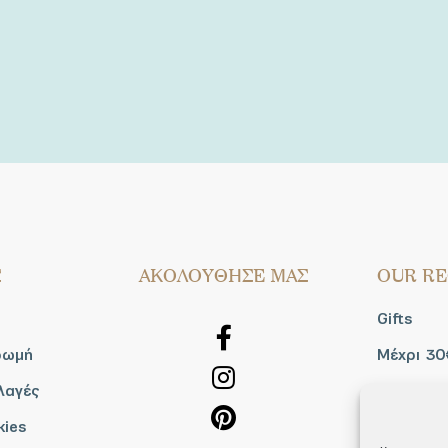
Σ
AΚΟΛΟΥΘΗΣΕ ΜΑΣ
OUR RE
Gifts
ρωμή
Μέχρι 30
λαγές
Blog
kies
Shop the