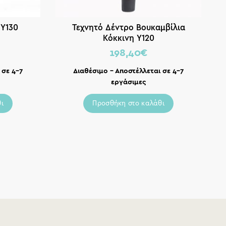
 Υ130
Τεχνητό Δέντρο Βουκαμβίλια
Δέ
Κόκκινη Υ120
198,40
€
 σε 4-7
Διαθέσιμο – Αποστέλλεται σε 4-7
εργάσιμες
ι
Προσθήκη στο καλάθι