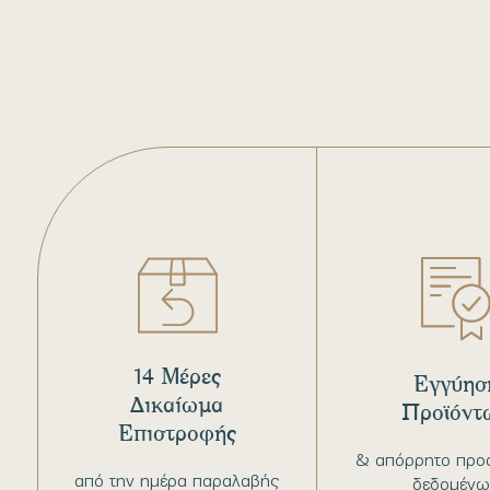
14 Μέρες
Εγγύησ
Δικαίωμα
Προϊόντ
Επιστροφής
& απόρρητο προ
από την ημέρα παραλαβής
δεδομένω