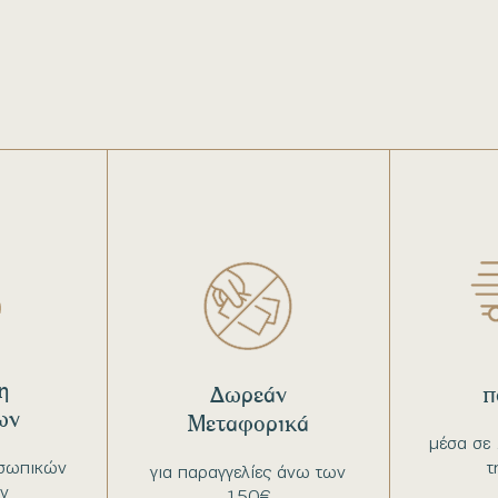
η
Δωρεάν
π
ων
Μεταφορικά
μέσα σε 
σωπικών
τ
για παραγγελίες άνω των
ν
150€