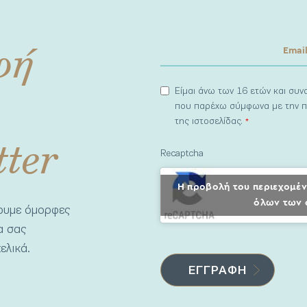
φή
Είμαι άνω των 16 ετών και συ
που παρέχω σύμφωνα με την π
της ιστοσελίδας.
*
tter
Recaptcha
Η προβολή του περιεχομέν
όλων των 
νουμε όμορφες
να σας
ελικά.