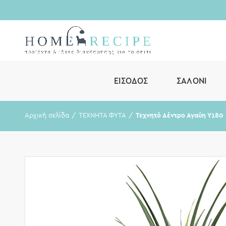
ΕΊΣΟΔΟΣ
ΣΑΛΌΝΙ
Αρχική σελίδα
ΤΕΧΝΗΤΑ ΦΥΤΑ
Τεχνητό Δέντρο Αγαύη Υ180