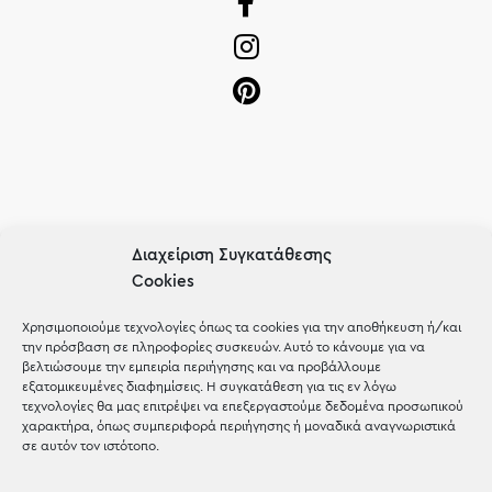
OUR RECIPE
Διαχείριση Συγκατάθεσης
Gifts
Cookies
Μέχρι 30€
Χρησιμοποιούμε τεχνολογίες όπως τα cookies για την αποθήκευση ή/και
την πρόσβαση σε πληροφορίες συσκευών. Αυτό το κάνουμε για να
Blog
βελτιώσουμε την εμπειρία περιήγησης και να προβάλλουμε
εξατομικευμένες διαφημίσεις. Η συγκατάθεση για τις εν λόγω
Shop the look
τεχνολογίες θα μας επιτρέψει να επεξεργαστούμε δεδομένα προσωπικού
χαρακτήρα, όπως συμπεριφορά περιήγησης ή μοναδικά αναγνωριστικά
σε αυτόν τον ιστότοπο.