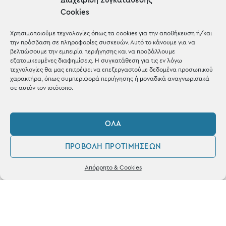
Διαχείριση Συγκατάθεσης
Cookies
Μέχρι 30€
Blog
Χρησιμοποιούμε τεχνολογίες όπως τα cookies για την αποθήκευση ή/και
την πρόσβαση σε πληροφορίες συσκευών. Αυτό το κάνουμε για να
Shop the look
βελτιώσουμε την εμπειρία περιήγησης και να προβάλλουμε
εξατομικευμένες διαφημίσεις. Η συγκατάθεση για τις εν λόγω
τεχνολογίες θα μας επιτρέψει να επεξεργαστούμε δεδομένα προσωπικού
χαρακτήρα, όπως συμπεριφορά περιήγησης ή μοναδικά αναγνωριστικά
σε αυτόν τον ιστότοπο.
ΚΑΤΑΣΤΗΜΑ
ΌΛΑ
Σταθά 17, 38221 Βόλος
ΠΡΟΒΟΛΉ ΠΡΟΤΙΜΉΣΕΩΝ
2421 217300
0
Απόρρητο & Cookies
Δευ / Τετ / Σαβ: 09:00 - 15:00
Λογαριασμός
Αγαπημένα
Τριτ / Πεμ / Παρ: 09:00 - 21:00