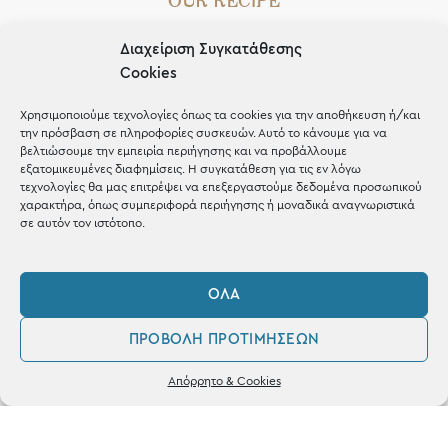
OUR RECIPE
Gifts
Διαχείριση Συγκατάθεσης
Cookies
Μέχρι 30€
Blog
Χρησιμοποιούμε τεχνολογίες όπως τα cookies για την αποθήκευση ή/και
την πρόσβαση σε πληροφορίες συσκευών. Αυτό το κάνουμε για να
Shop the look
βελτιώσουμε την εμπειρία περιήγησης και να προβάλλουμε
εξατομικευμένες διαφημίσεις. Η συγκατάθεση για τις εν λόγω
τεχνολογίες θα μας επιτρέψει να επεξεργαστούμε δεδομένα προσωπικού
χαρακτήρα, όπως συμπεριφορά περιήγησης ή μοναδικά αναγνωριστικά
σε αυτόν τον ιστότοπο.
ΚΑΤΑΣΤΗΜΑ
ΌΛΑ
Σταθά 17, 38221 Βόλος
ΠΡΟΒΟΛΉ ΠΡΟΤΙΜΉΣΕΩΝ
2421 217300
0
Απόρρητο & Cookies
Δευ / Τετ / Σαβ: 09:00 - 15:00
Λογαριασμός
Αγαπημένα
Τριτ / Πεμ / Παρ: 09:00 - 21:00