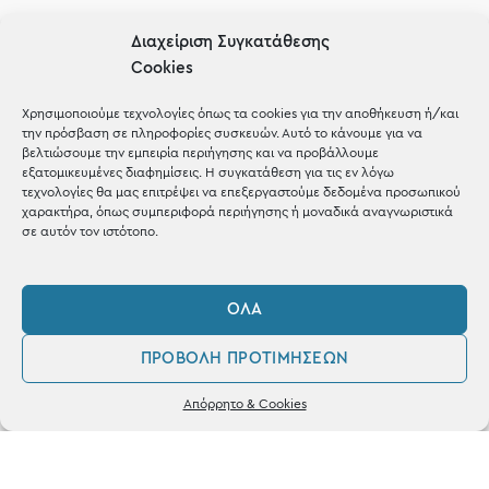
Gifts
Διαχείριση Συγκατάθεσης
Cookies
Μέχρι 30€
Blog
Χρησιμοποιούμε τεχνολογίες όπως τα cookies για την αποθήκευση ή/και
την πρόσβαση σε πληροφορίες συσκευών. Αυτό το κάνουμε για να
Shop the look
βελτιώσουμε την εμπειρία περιήγησης και να προβάλλουμε
εξατομικευμένες διαφημίσεις. Η συγκατάθεση για τις εν λόγω
τεχνολογίες θα μας επιτρέψει να επεξεργαστούμε δεδομένα προσωπικού
χαρακτήρα, όπως συμπεριφορά περιήγησης ή μοναδικά αναγνωριστικά
σε αυτόν τον ιστότοπο.
ΚΑΤΑΣΤΗΜΑ
ΌΛΑ
Σταθά 17, 38221 Βόλος
ΠΡΟΒΟΛΉ ΠΡΟΤΙΜΉΣΕΩΝ
2421 217300
0
Απόρρητο & Cookies
Δευ / Τετ / Σαβ: 09:00 - 15:00
Λογαριασμός
Αγαπημένα
Τριτ / Πεμ / Παρ: 09:00 - 21:00