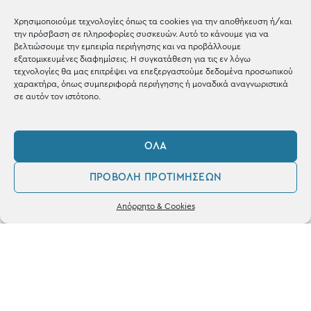
Blog
Χρησιμοποιούμε τεχνολογίες όπως τα cookies για την αποθήκευση ή/και
την πρόσβαση σε πληροφορίες συσκευών. Αυτό το κάνουμε για να
Shop the look
βελτιώσουμε την εμπειρία περιήγησης και να προβάλλουμε
εξατομικευμένες διαφημίσεις. Η συγκατάθεση για τις εν λόγω
τεχνολογίες θα μας επιτρέψει να επεξεργαστούμε δεδομένα προσωπικού
χαρακτήρα, όπως συμπεριφορά περιήγησης ή μοναδικά αναγνωριστικά
σε αυτόν τον ιστότοπο.
ΚΑΤΑΣΤΗΜΑ
ΌΛΑ
Σταθά 17, 38221 Βόλος
ΠΡΟΒΟΛΉ ΠΡΟΤΙΜΉΣΕΩΝ
2421 217300
0
Απόρρητο & Cookies
Δευ / Τετ / Σαβ: 09:00 - 15:00
Λογαριασμός
Αγαπημένα
Τριτ / Πεμ / Παρ: 09:00 - 21:00