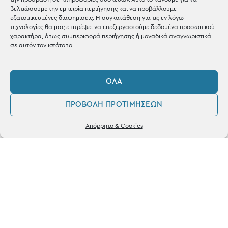
Shop the look
βελτιώσουμε την εμπειρία περιήγησης και να προβάλλουμε
εξατομικευμένες διαφημίσεις. Η συγκατάθεση για τις εν λόγω
τεχνολογίες θα μας επιτρέψει να επεξεργαστούμε δεδομένα προσωπικού
χαρακτήρα, όπως συμπεριφορά περιήγησης ή μοναδικά αναγνωριστικά
σε αυτόν τον ιστότοπο.
ΚΑΤΑΣΤΗΜΑ
ΌΛΑ
Σταθά 17, 38221 Βόλος
ΠΡΟΒΟΛΉ ΠΡΟΤΙΜΉΣΕΩΝ
2421 217300
0
Απόρρητο & Cookies
Δευ / Τετ / Σαβ: 09:00 - 15:00
Λογαριασμός
Αγαπημένα
Τριτ / Πεμ / Παρ: 09:00 - 21:00
Powered by
frenzy.gr