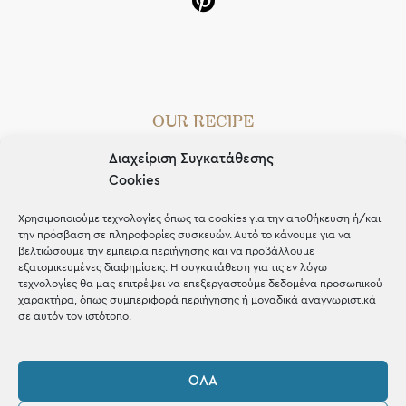
OUR RECIPE
Gifts
Διαχείριση Συγκατάθεσης
Cookies
Μέχρι 30€
Χρησιμοποιούμε τεχνολογίες όπως τα cookies για την αποθήκευση ή/και
Blog
την πρόσβαση σε πληροφορίες συσκευών. Αυτό το κάνουμε για να
βελτιώσουμε την εμπειρία περιήγησης και να προβάλλουμε
Shop the look
εξατομικευμένες διαφημίσεις. Η συγκατάθεση για τις εν λόγω
τεχνολογίες θα μας επιτρέψει να επεξεργαστούμε δεδομένα προσωπικού
χαρακτήρα, όπως συμπεριφορά περιήγησης ή μοναδικά αναγνωριστικά
σε αυτόν τον ιστότοπο.
ΚΑΤΑΣΤΗΜΑ
ΌΛΑ