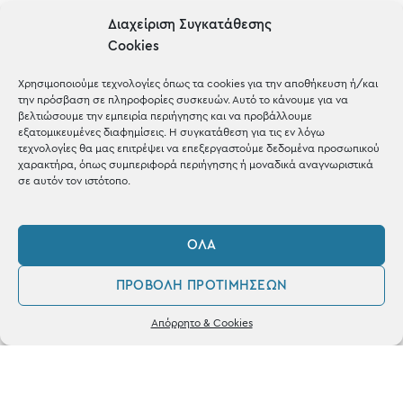
Gifts
Διαχείριση Συγκατάθεσης
Cookies
Μέχρι 30€
Blog
Χρησιμοποιούμε τεχνολογίες όπως τα cookies για την αποθήκευση ή/και
την πρόσβαση σε πληροφορίες συσκευών. Αυτό το κάνουμε για να
Shop the look
βελτιώσουμε την εμπειρία περιήγησης και να προβάλλουμε
εξατομικευμένες διαφημίσεις. Η συγκατάθεση για τις εν λόγω
τεχνολογίες θα μας επιτρέψει να επεξεργαστούμε δεδομένα προσωπικού
χαρακτήρα, όπως συμπεριφορά περιήγησης ή μοναδικά αναγνωριστικά
σε αυτόν τον ιστότοπο.
ΚΑΤΑΣΤΗΜΑ
ΌΛΑ
Σταθά 17, 38221 Βόλος
ΠΡΟΒΟΛΉ ΠΡΟΤΙΜΉΣΕΩΝ
2421 217300
0
Απόρρητο & Cookies
Δευ / Τετ / Σαβ: 09:00 - 15:00
Λογαριασμός
Αγαπημένα
Τριτ / Πεμ / Παρ: 09:00 - 21:00