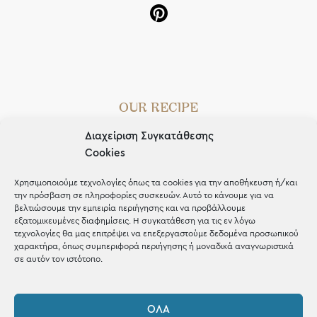
OUR RECIPE
Διαχείριση Συγκατάθεσης
Gifts
Cookies
Μέχρι 30€
Χρησιμοποιούμε τεχνολογίες όπως τα cookies για την αποθήκευση ή/και
Blog
την πρόσβαση σε πληροφορίες συσκευών. Αυτό το κάνουμε για να
βελτιώσουμε την εμπειρία περιήγησης και να προβάλλουμε
Shop the look
εξατομικευμένες διαφημίσεις. Η συγκατάθεση για τις εν λόγω
τεχνολογίες θα μας επιτρέψει να επεξεργαστούμε δεδομένα προσωπικού
χαρακτήρα, όπως συμπεριφορά περιήγησης ή μοναδικά αναγνωριστικά
σε αυτόν τον ιστότοπο.
ΚΑΤΑΣΤΗΜΑ
ΌΛΑ