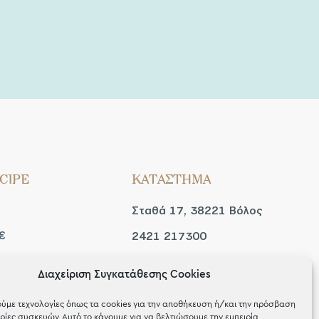
CIPE
ΚΑΤΑΣΤΗΜΑ
Σταθά 17, 38221 Βόλος
€
2421 217300
Δευ / Τετ / Σαβ: 09:00 -
Διαχείριση Συγκατάθεσης Cookies
 look
15:00
ύμε τεχνολογίες όπως τα cookies για την αποθήκευση ή/και την πρόσβαση
Τριτ / Πεμ / Παρ: 09:00 -
ίες συσκευών. Αυτό το κάνουμε για να βελτιώσουμε την εμπειρία