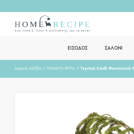
ΕΊΣΟΔΟΣ
ΣΑΛΌΝΙ
Αρχική σελίδα
ΤΕΧΝΗΤΑ ΦΥΤΑ
Τεχνητό Κλαδί Φουντουκιά 