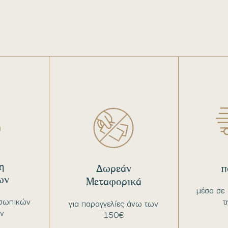
η
Δωρεάν
π
ων
Μεταφορικά
μέσα σε 
σωπικών
τ
για παραγγελίες άνω των
ν
150€