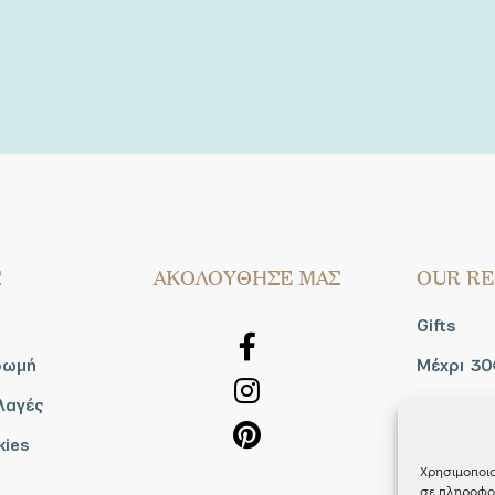
Σ
AΚΟΛΟΥΘΗΣΕ ΜΑΣ
OUR RE
Gifts
ρωμή
Μέχρι 30
λαγές
Blog
kies
Shop the
Χρησιμοποιο
σε πληροφορ