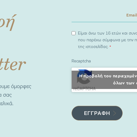
φή
Είμαι άνω των 16 ετών και συ
που παρέχω σύμφωνα με την π
της ιστοσελίδας.
*
tter
Recaptcha
Η προβολή του περιεχομέν
όλων των 
νουμε όμορφες
να σας
ελικά.