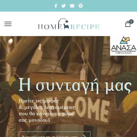
0
Η συνταγή μας
Βρείτε τις μικρές
& μεγάλες λεπτομέρειες
που θα κάνουν το χώρο
σας μοναδικό