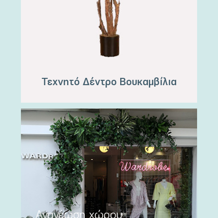
Τεχνητό Δέντρο Βουκαμβίλια
Ανανέωση χώρου