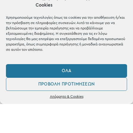
μέσα σε 1-3 μέρες σε όλη
Cookies
την Ελλάδα
Χρησιμοποιούμε τεχνολογίες όπως τα cookies για την αποθήκευση ή/και
την πρόσβαση σε πληροφορίες συσκευών. Αυτό το κάνουμε για να
βελτιώσουμε την εμπειρία περιήγησης και να προβάλλουμε
εξατομικευμένες διαφημίσεις. Η συγκατάθεση για τις εν λόγω
τεχνολογίες θα μας επιτρέψει να επεξεργαστούμε δεδομένα προσωπικού
χαρακτήρα, όπως συμπεριφορά περιήγησης ή μοναδικά αναγνωριστικά
σε αυτόν τον ιστότοπο.
ΌΛΑ
Ηλεκτρονικές
Πληρωμές
ΠΡΟΒΟΛΉ ΠΡΟΤΙΜΉΣΕΩΝ
0
Απόρρητο & Cookies
με Χρεωστική & Πιστωτική
Λογαριασμός
Αγαπημένα
κάρτα