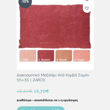
-10%
-10%
Κανελί
Διακοσμητικό Μαξιλάρι Από Καμβά Σομόν
Διακοσμ
55×35 | ZAROS
60×60 
18,60
€
16,70
€
31,00
Διαθέσιμο – Αποστέλλεται σε 1-3 εργάσιμες
Διαθέσιμο