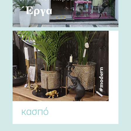
Έργα
#modern
κασπό