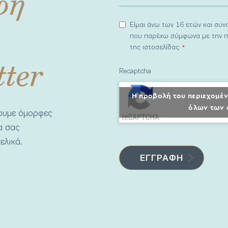
φή
Είμαι άνω των 16 ετών και συ
που παρέχω σύμφωνα με την π
της ιστοσελίδας.
*
tter
Recaptcha
Η προβολή του περιεχομέν
όλων των 
νουμε όμορφες
να σας
ελικά.