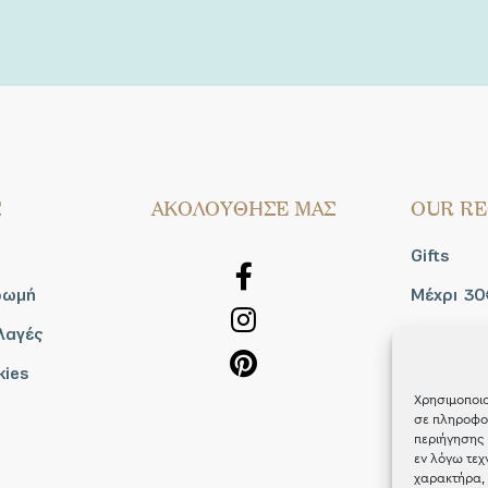
Σ
AΚΟΛΟΥΘΗΣΕ ΜΑΣ
OUR RE
Gifts
ρωμή
Μέχρι 30
λαγές
Blog
kies
Shop the
Χρησιμοποιο
σε πληροφορ
περιήγησης 
εν λόγω τεχ
χαρακτήρα, 