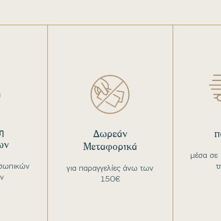
η
Δωρεάν
π
ων
Μεταφορικά
μέσα σε 
σωπικών
τ
για παραγγελίες άνω των
ν
150€