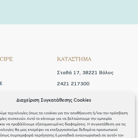
CIPE
ΚΑΤΑΣΤΗΜΑ
Σταθά 17, 38221 Βόλος
€
2421 217300
Δευ / Τετ / Σαβ: 09:00 -
Διαχείριση Συγκατάθεσης Cookies
 look
15:00
ύμε τεχνολογίες όπως τα cookies για την αποθήκευση ή/και την πρόσβαση
Τριτ / Πεμ / Παρ: 09:00 -
ίες συσκευών. Αυτό το κάνουμε για να βελτιώσουμε την εμπειρία
και να προβάλλουμε εξατομικευμένες διαφημίσεις. Η συγκατάθεση για τις
21:00
νολογίες θα μας επιτρέψει να επεξεργαστούμε δεδομένα προσωπικού
όπως συμπεριφορά περιήγησης ή μοναδικά αναγνωριστικά σε αυτόν τον