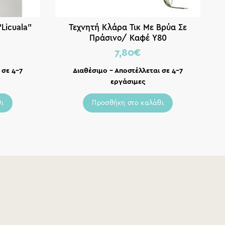
Licuala”
Τεχνητή Κλάρα Τικ Με Βρύα Σε
Πράσινο/ Καφέ Y80
7,80
€
 σε 4-7
Διαθέσιμο – Αποστέλλεται σε 4-7
εργάσιμες
ι
Προσθήκη στο καλάθι