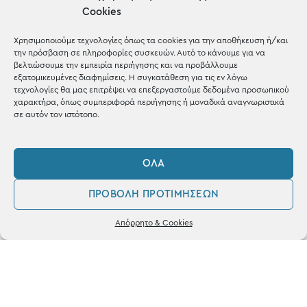
μέσα σε 1-3 μέρες σε όλη
Cookies
την Ελλάδα
Χρησιμοποιούμε τεχνολογίες όπως τα cookies για την αποθήκευση ή/και
την πρόσβαση σε πληροφορίες συσκευών. Αυτό το κάνουμε για να
βελτιώσουμε την εμπειρία περιήγησης και να προβάλλουμε
εξατομικευμένες διαφημίσεις. Η συγκατάθεση για τις εν λόγω
τεχνολογίες θα μας επιτρέψει να επεξεργαστούμε δεδομένα προσωπικού
χαρακτήρα, όπως συμπεριφορά περιήγησης ή μοναδικά αναγνωριστικά
σε αυτόν τον ιστότοπο.
ΌΛΑ
Ηλεκτρονικές
Πληρωμές
ΠΡΟΒΟΛΉ ΠΡΟΤΙΜΉΣΕΩΝ
0
Απόρρητο & Cookies
με Χρεωστική & Πιστωτική
Λογαριασμός
Αγαπημένα
κάρτα