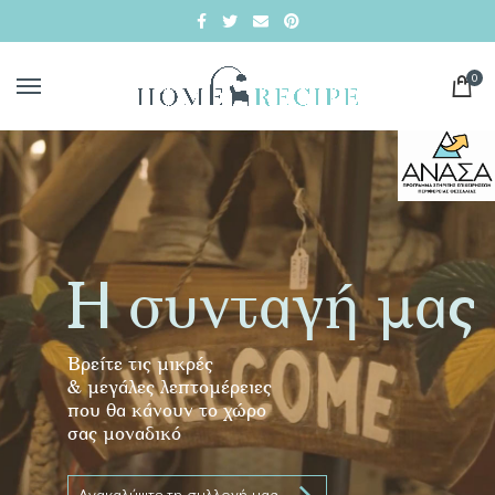
0
Η συνταγή μας
Βρείτε τις μικρές
& μεγάλες λεπτομέρειες
που θα κάνουν το χώρο
σας μοναδικό