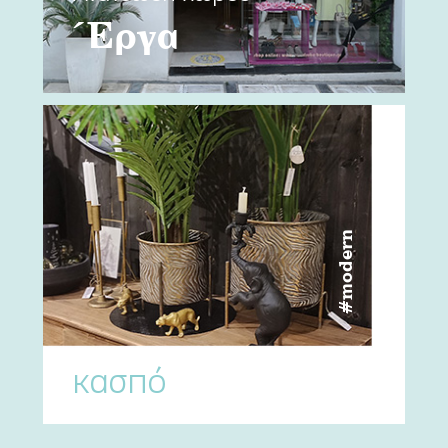
Έργα
#modern
κασπό