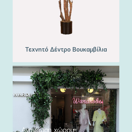
Τεχνητό Δέντρο Βουκαμβίλια
Ανανέωση χώρου