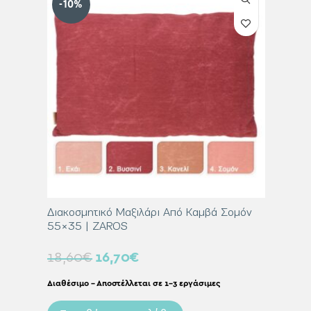
-10%
-10%
Κανελί
Διακοσμητικό Μαξιλάρι Από Καμβά Σομόν
Διακοσμ
55×35 | ZAROS
60×60 
18,60
€
16,70
€
31,00
Διαθέσιμο – Αποστέλλεται σε 1-3 εργάσιμες
Διαθέσιμο