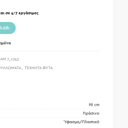
αι σε 4-7 εργάσιμες
λάθι
ημένα
AM 7_1743
ΦΥΛΛΩΜΑΤΑ
,
ΤΕΧΝΗΤΑ ΦΥΤΑ
90 cm
Πράσινο
Ύφασμα/Πλαστικό