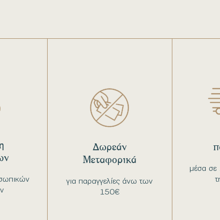
η
Δωρεάν
π
ων
Μεταφορικά
μέσα σε 
σωπικών
τ
για παραγγελίες άνω των
ν
150€