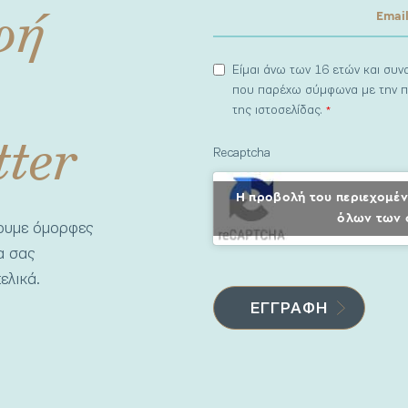
φή
Είμαι άνω των 16 ετών και συ
που παρέχω σύμφωνα με την π
της ιστοσελίδας.
*
tter
Recaptcha
Η προβολή του περιεχομέν
όλων των 
νουμε όμορφες
να σας
ελικά.