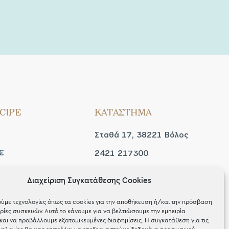
CIPE
ΚΑΤΑΣΤΗΜΑ
Σταθά 17, 38221 Βόλος
€
2421 217300
Δευ / Τετ / Σαβ: 09:00 -
Διαχείριση Συγκατάθεσης Cookies
 look
15:00
ύμε τεχνολογίες όπως τα cookies για την αποθήκευση ή/και την πρόσβαση
Τριτ / Πεμ / Παρ: 09:00 -
ίες συσκευών. Αυτό το κάνουμε για να βελτιώσουμε την εμπειρία
και να προβάλλουμε εξατομικευμένες διαφημίσεις. Η συγκατάθεση για τις
21:00