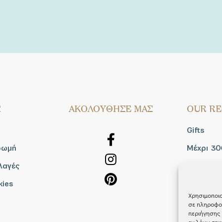
Σ
AΚΟΛΟΥΘΗΣΕ ΜΑΣ
OUR RE
Gifts
ρωμή
Μέχρι 30
λαγές
Blog
kies
Shop the
Χρησιμοποιο
σε πληροφορ
περιήγησης 