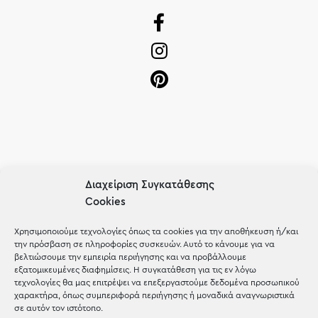
OUR RECIPE
Διαχείριση Συγκατάθεσης
Cookies
Gifts
Μέχρι 30€
Χρησιμοποιούμε τεχνολογίες όπως τα cookies για την αποθήκευση ή/και
την πρόσβαση σε πληροφορίες συσκευών. Αυτό το κάνουμε για να
Blog
βελτιώσουμε την εμπειρία περιήγησης και να προβάλλουμε
εξατομικευμένες διαφημίσεις. Η συγκατάθεση για τις εν λόγω
Shop the look
τεχνολογίες θα μας επιτρέψει να επεξεργαστούμε δεδομένα προσωπικού
χαρακτήρα, όπως συμπεριφορά περιήγησης ή μοναδικά αναγνωριστικά
σε αυτόν τον ιστότοπο.