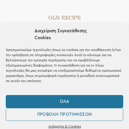
OUR RECIPE
Gifts
Διαχείριση Συγκατάθεσης
Cookies
Μέχρι 30€
Χρησιμοποιούμε τεχνολογίες όπως τα cookies για την αποθήκευση ή/και
Blog
την πρόσβαση σε πληροφορίες συσκευών. Αυτό το κάνουμε για να
βελτιώσουμε την εμπειρία περιήγησης και να προβάλλουμε
Shop the look
εξατομικευμένες διαφημίσεις. Η συγκατάθεση για τις εν λόγω
τεχνολογίες θα μας επιτρέψει να επεξεργαστούμε δεδομένα προσωπικού
χαρακτήρα, όπως συμπεριφορά περιήγησης ή μοναδικά αναγνωριστικά
σε αυτόν τον ιστότοπο.
ΚΑΤΑΣΤΗΜΑ
ΌΛΑ
Σταθά 17, 38221 Βόλος
ΠΡΟΒΟΛΉ ΠΡΟΤΙΜΉΣΕΩΝ
2421 217300
0
Απόρρητο & Cookies