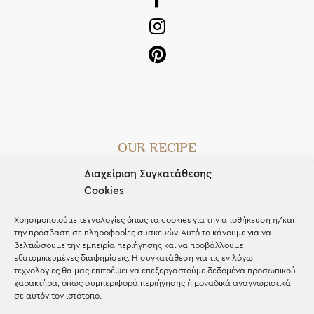
OUR RECIPE
Διαχείριση Συγκατάθεσης
Gifts
Cookies
Μέχρι 30€
Χρησιμοποιούμε τεχνολογίες όπως τα cookies για την αποθήκευση ή/και
Blog
την πρόσβαση σε πληροφορίες συσκευών. Αυτό το κάνουμε για να
βελτιώσουμε την εμπειρία περιήγησης και να προβάλλουμε
Shop the look
εξατομικευμένες διαφημίσεις. Η συγκατάθεση για τις εν λόγω
τεχνολογίες θα μας επιτρέψει να επεξεργαστούμε δεδομένα προσωπικού
χαρακτήρα, όπως συμπεριφορά περιήγησης ή μοναδικά αναγνωριστικά
σε αυτόν τον ιστότοπο.