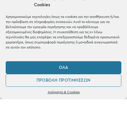
Cookies
Μέχρι 30€
Blog
Χρησιμοποιούμε τεχνολογίες όπως τα cookies για την αποθήκευση ή/και
την πρόσβαση σε πληροφορίες συσκευών. Αυτό το κάνουμε για να
Shop the look
βελτιώσουμε την εμπειρία περιήγησης και να προβάλλουμε
εξατομικευμένες διαφημίσεις. Η συγκατάθεση για τις εν λόγω
τεχνολογίες θα μας επιτρέψει να επεξεργαστούμε δεδομένα προσωπικού
χαρακτήρα, όπως συμπεριφορά περιήγησης ή μοναδικά αναγνωριστικά
σε αυτόν τον ιστότοπο.
ΚΑΤΑΣΤΗΜΑ
ΌΛΑ
Σταθά 17, 38221 Βόλος
ΠΡΟΒΟΛΉ ΠΡΟΤΙΜΉΣΕΩΝ
2421 217300
0
Απόρρητο & Cookies
Δευ / Τετ / Σαβ: 09:00 - 15:00
Λογαριασμός
Αγαπημένα
Τριτ / Πεμ / Παρ: 09:00 - 21:00