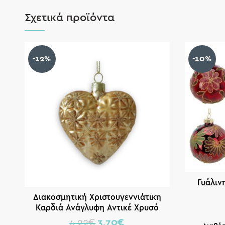
Σχετικά προϊόντα
-12%
-10%
Γυάλιν
Διακοσμητική Χριστουγεννιάτικη
Καρδιά Ανάγλυφη Αντικέ Χρυσό
”Edelweis” 7x14cm
4,22
€
3,70
€