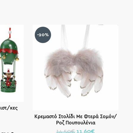
-20%
ριστ/κες
Κρεμαστό Στολίδι Με Φτερά Σομόν/
Ροζ Πουπουλένια
14,50
€
11,60
€