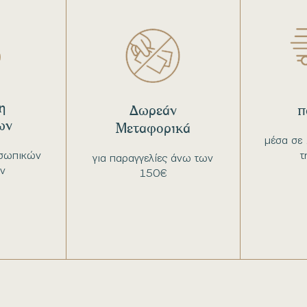
η
Δωρεάν
π
ων
Μεταφορικά
μέσα σε 
σωπικών
τ
για παραγγελίες άνω των
ν
150€