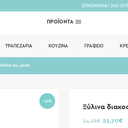
ΕΠΙΚΟΙΝΩΝΙΑ
|
2421 217
ΠΡΟΪΟΝΤΑ
ΤΡΑΠΕΖΑΡΊΑ
ΚΟΥΖΊΝΑ
ΓΡΑΦΕΊΟ
ΚΡ
πέδιλα σκι, 50cm
-10%
Ξύλινα διακο
21,70
€
24,18
€