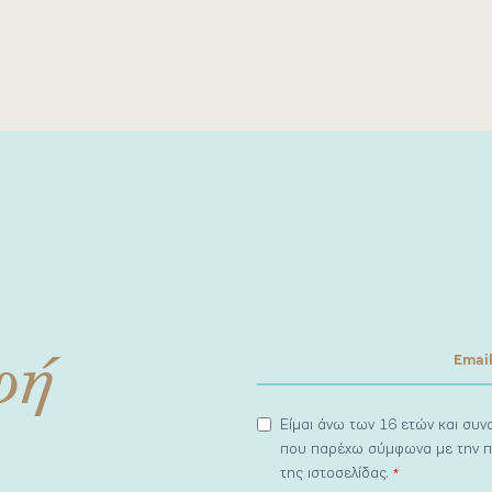
φή
Είμαι άνω των 16 ετών και συ
που παρέχω σύμφωνα με την π
της ιστοσελίδας.
*