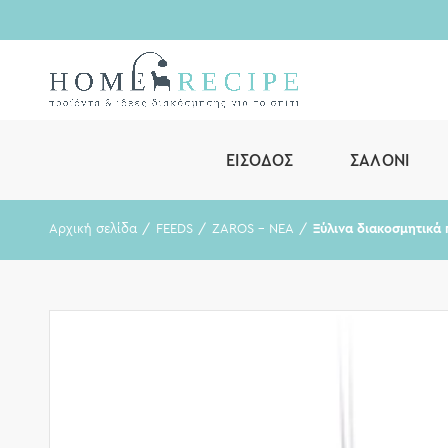
ΕΊΣΟΔΟΣ
ΣΑΛΌΝΙ
Αρχική σελίδα
FEEDS
ZAROS - ΝΕΑ
Ξύλινα διακοσμητικά 