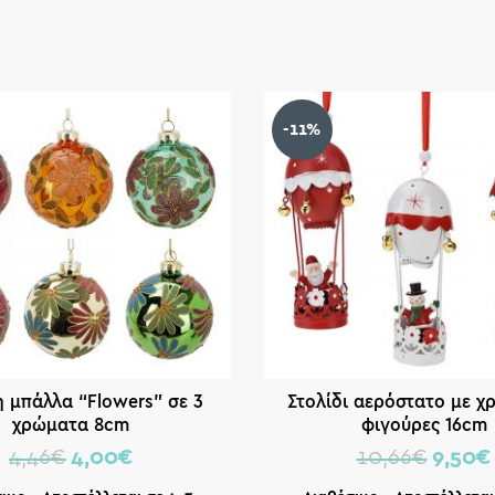
-11%
η μπάλλα “Flowers” σε 3
Στολίδι αερόστατο με χ
χρώματα 8cm
φιγούρες 16cm
4,46
€
4,00
€
10,66
€
9,50
€