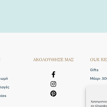
Σ
AΚΟΛΟΥΘΗΣΕ ΜΑΣ
OUR RE
Gifts
ρωμή
Μέχρι 30
λαγές
Blog
kies
Shop the
Χρησιμοποιο
σε πληροφορ