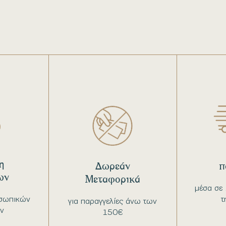
η
Δωρεάν
π
ων
Μεταφορικά
μέσα σε 
σωπικών
τ
για παραγγελίες άνω των
ν
150€