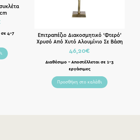
οσυκλέτα
4cm
€
 σε 4-7
Επιτραπέζιο Διακοσμητικό ‘Φτερό’
Χρυσό Από Χυτό Αλουμίνιο Σε Βάση
Υ55
46,20
€
ι
Διαθέσιμο – Αποστέλλεται σε 1-3
εργάσιμες
Προσθήκη στο καλάθι