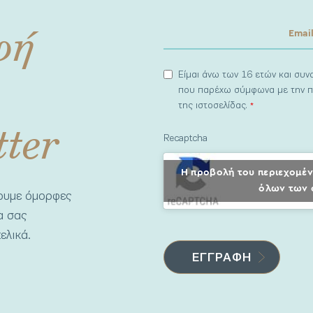
φή
Είμαι άνω των 16 ετών και συ
που παρέχω σύμφωνα με την π
της ιστοσελίδας.
*
tter
Recaptcha
Η προβολή του περιεχομέν
όλων των 
νουμε όμορφες
να σας
ελικά.