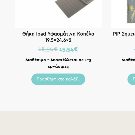
Θήκη Ipad Υφασμάτινη Κοπέλα
PIP Σημε
19.5×24.6×2
18,50
€
15,54
€
Διαθέσιμο – Αποστέλλεται σε 1-3
Διαθέσ
εργάσιμες
Προσθήκη στο καλάθι