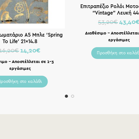
Επιτραπέζιο Ρολόι Μοτ
“Vintage” Λευκή 4
53,20
€
43,40
Διαθέσιμο – Αποστέλλεται
ιωματάριο Α5 Μπλε ‘Spring
εργάσιμες
To Life’ 21×14.8
16,20
€
14,20
€
Προσθήκη στο καλάθ
ιμο – Αποστέλλεται σε 1-3
εργάσιμες
Προσθήκη στο καλάθι