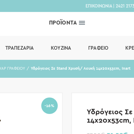
ΕΠΙΚΟΙΝΩΝΙΑ
|
2421 217
ΠΡΟΪΟΝΤΑ
ΤΡΑΠΕΖΑΡΊΑ
ΚΟΥΖΊΝΑ
ΓΡΑΦΕΊΟ
ΚΡ
ΥΑΡ ΓΡΑΦΕΙΟΥ
Υδρόγειος Σε Stand Χρυσή/ Λευκή 14x20x53cm, Inart
-16%
Υδρόγειος Σε
14x20x53cm, 