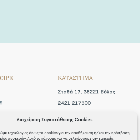
CIPE
ΚΑΤΑΣΤΗΜΑ
Σταθά 17, 38221 Βόλος
€
2421 217300
Δευ / Τετ / Σαβ: 09:00 -
Διαχείριση Συγκατάθεσης Cookies
 look
15:00
ύμε τεχνολογίες όπως τα cookies για την αποθήκευση ή/και την πρόσβαση
Τριτ / Πεμ / Παρ: 09:00 -
ίες συσκευών. Αυτό το κάνουμε για να βελτιώσουμε την εμπειρία