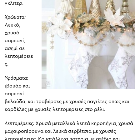
γκλιτερ.
Χρώματα:
Λευκό,
χρυσό,
σαμπανί,
ασημί σε
λεπτομέρειε
ς.
Υφάσματα:
ιβουάρ και
σαμπανί
βελούδα, και τραβέρσες με χρυσές παγιέτες όπως και
κορδέλες με χρυσές λεπτομέρειες στο ρέλι.
Λεπτομέρειες:
Χρυσά μεταλλικά λεπτά κηροπήγια, χρυσά
μαχαιροπίρουνα και λευκά σερβίτσια με χρυσές
λεπτομέρειες. Κρυστάλλινα ποτήρια με σχέδια και