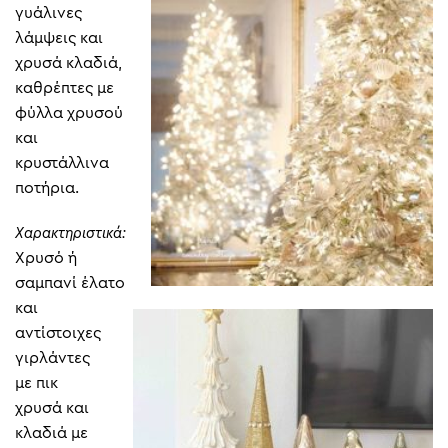
γυάλινες
λάμψεις και
χρυσά κλαδιά,
καθρέπτες με
φύλλα χρυσού
και
κρυστάλλινα
ποτήρια.
Χαρακτηριστικά:
Χρυσό ή
σαμπανί έλατο
και
αντίστοιχες
γιρλάντες
με πικ
χρυσά και
κλαδιά με