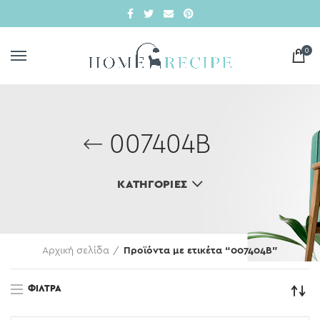
0
007404Β
ΚΑΤΗΓΟΡΊΕΣ
Αρχική σελίδα
Προϊόντα με ετικέτα “007404Β”
ΦΊΛΤΡΑ