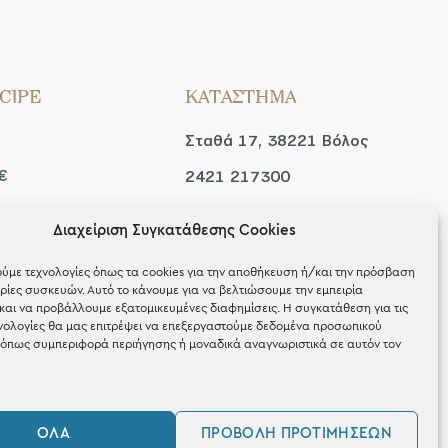
CIPE
ΚΑΤΑΣΤΗΜΑ
Σταθά 17, 38221 Βόλος
€
2421 217300
Δευ / Τετ / Σαβ: 09:00 -
Διαχείριση Συγκατάθεσης Cookies
 look
15:00
ύμε τεχνολογίες όπως τα cookies για την αποθήκευση ή/και την πρόσβαση
Τριτ / Πεμ / Παρ: 09:00 -
ίες συσκευών. Αυτό το κάνουμε για να βελτιώσουμε την εμπειρία
και να προβάλλουμε εξατομικευμένες διαφημίσεις. Η συγκατάθεση για τις
21:00
νολογίες θα μας επιτρέψει να επεξεργαστούμε δεδομένα προσωπικού
όπως συμπεριφορά περιήγησης ή μοναδικά αναγνωριστικά σε αυτόν τον
ΌΛΑ
ΠΡΟΒΟΛΉ ΠΡΟΤΙΜΉΣΕΩΝ