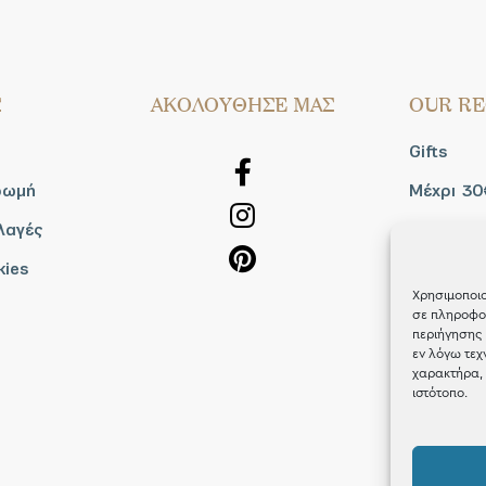
Σ
AΚΟΛΟΥΘΗΣΕ ΜΑΣ
OUR RE
Gifts
ρωμή
Μέχρι 30
λαγές
Blog
kies
Shop the
Χρησιμοποιο
σε πληροφορ
περιήγησης 
εν λόγω τεχ
χαρακτήρα, 
ιστότοπο.