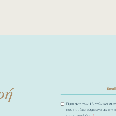
φή
Είμαι άνω των 16 ετών και συ
που παρέχω σύμφωνα με την π
της ιστοσελίδας.
*