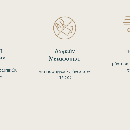
η
Δωρεάν
π
ων
Μεταφορικά
μέσα σε 
σωπικών
τ
για παραγγελίες άνω των
ν
150€