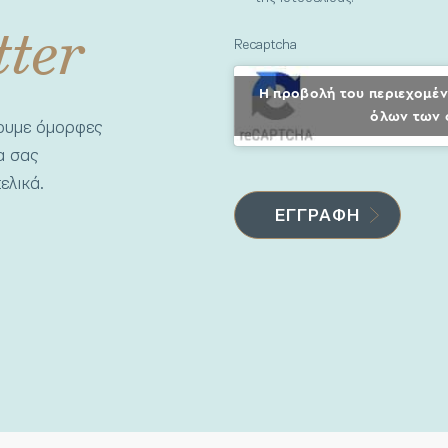
tter
Recaptcha
Η προβολή του περιεχομέν
όλων των 
νουμε όμορφες
να σας
ελικά.