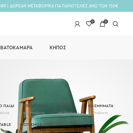
300
| ΔΩΡΕΑΝ ΜΕΤΑΦΟΡΙΚΑ ΓΙΑ ΠΑΡΑΓΓΕΛΙΕΣ ΑΝΩ ΤΩΝ 150€
0
0
ΕΒΑΤΟΚΆΜΑΡΑ
ΚΉΠΟΣ
Ο ΠΑΙΔΙ
ΕΠΙΛΕΓΜΕΝΑ
ΕΠΙΠΛΑ
ΚΟΣΜΗΜΑΤΑ
ducts
367
Products
162
Products
35
Products
TABLE
ΦΩΤΙΣΜΟΣ
290
Products