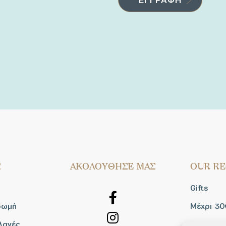
Σ
AΚΟΛΟΥΘΗΣΕ ΜΑΣ
OUR RE
Gifts
ρωμή
Μέχρι 30
λαγές
Blog