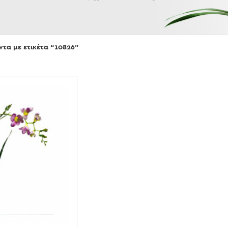
Εμφάνισε
ντα με ετικέτα “10826”