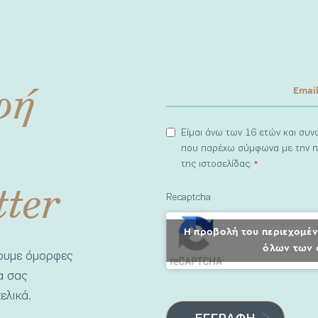
φή
Είμαι άνω των 16 ετών και συ
που παρέχω σύμφωνα με την π
της ιστοσελίδας.
*
tter
Recaptcha
Η προβολή του περιεχομέν
όλων των 
νουμε όμορφες
να σας
ελικά.