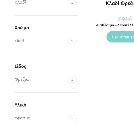
Κλαδί
Κλαδί Φρέζ
1
7,91
€
Διαθέσιμο – Αποστέλλ
Χρώμα
Προσθήκη 
Μωβ
1
Είδος
Φρέζια
1
Υλικό
Ύφασμα
1