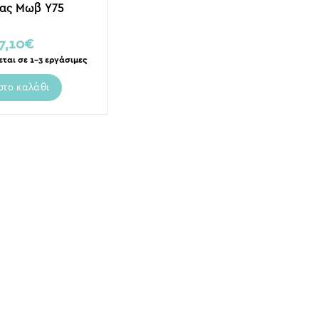
ιας Μωβ Υ75
7,10
€
εται σε 1-3 εργάσιμες
στο καλάθι