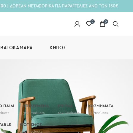
300
| ΔΩΡΕΑΝ ΜΕΤΑΦΟΡΙΚΑ ΓΙΑ ΠΑΡΑΓΓΕΛΙΕΣ ΑΝΩ ΤΩΝ 150€
0
0
ΕΒΑΤΟΚΆΜΑΡΑ
ΚΉΠΟΣ
Ο ΠΑΙΔΙ
ΕΠΙΛΕΓΜΕΝΑ
ΕΠΙΠΛΑ
ΚΟΣΜΗΜΑΤΑ
ducts
367
Products
162
Products
35
Products
TABLE
ΦΩΤΙΣΜΟΣ
290
Products