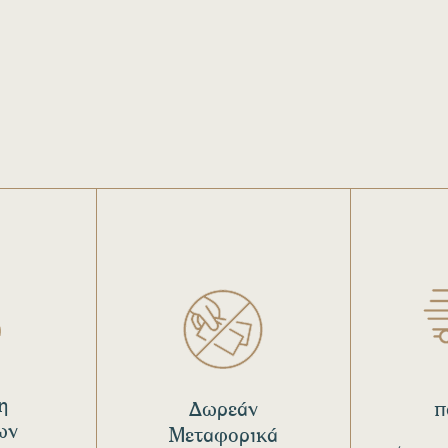
η
Δωρεάν
π
ων
Μεταφορικά