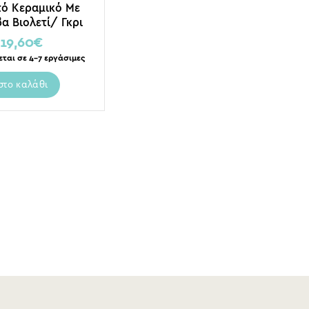
ό Κεραμικό Με
α Βιολετί/ Γκρι
Υ16.5
19,60
€
εται σε 4-7 εργάσιμες
στο καλάθι