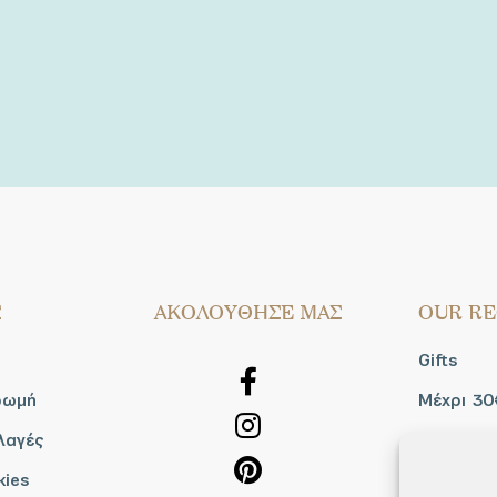
Σ
AΚΟΛΟΥΘΗΣΕ ΜΑΣ
OUR RE
Gifts
ρωμή
Μέχρι 30
λαγές
Blog
kies
Shop the