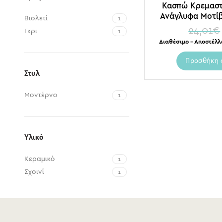
Κασπώ Κρεμαστ
Ανάγλυφα Μοτίβ
Βιολετί
1
Δ18 
24,01
€
Γκρι
1
Διαθέσιμο – Αποστέλλ
Προσθήκη 
Στυλ
Μοντέρνο
1
Υλικό
Κεραμικό
1
Σχοινί
1