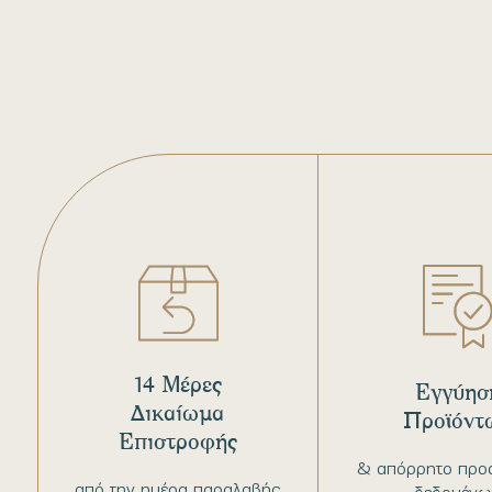
14 Μέρες
Εγγύησ
Δικαίωμα
Προϊόντ
Επιστροφής
& απόρρητο προ
από την ημέρα παραλαβής