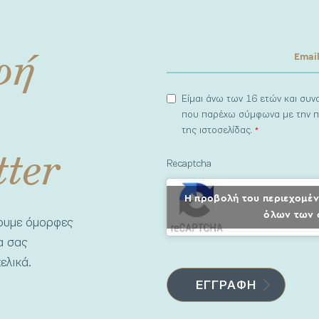
φή
Είμαι άνω των 16 ετών και συ
που παρέχω σύμφωνα με την π
της ιστοσελίδας.
*
tter
Recaptcha
Η προβολή του περιεχομέν
όλων των 
νουμε όμορφες
να σας
ελικά.