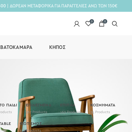
300
| ΔΩΡΕΑΝ ΜΕΤΑΦΟΡΙΚΑ ΓΙΑ ΠΑΡΑΓΓΕΛΙΕΣ ΑΝΩ ΤΩΝ 150€
0
0
ΕΒΑΤΟΚΆΜΑΡΑ
ΚΉΠΟΣ
 ΤΟ ΠΑΙΔΙ
ΕΠΙΛΕΓΜΕΝΑ
ΕΠΙΠΛΑ
ΚΟΣΜΗΜΑΤΑ
roducts
367
Products
162
Products
35
Products
TABLE
ΦΩΤΙΣΜΟΣ
318
Products