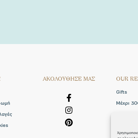
Σ
AΚΟΛΟΥΘΗΣΕ ΜΑΣ
OUR RE
Gifts
ρωμή
Μέχρι 30
λαγές
Blog
kies
Shop the
Χρησιμοποιο