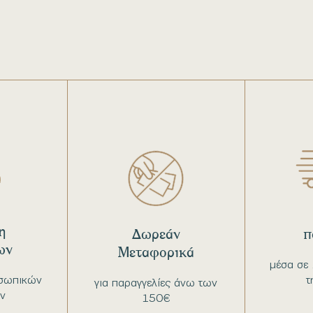
η
Δωρεάν
π
ων
Μεταφορικά
μέσα σε 
σωπικών
τ
για παραγγελίες άνω των
ν
150€