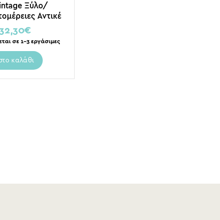
intage Ξύλο/
ομέρειες Αντικέ
ή Πατίνα Υ35
32,30
€
εται σε 1-3 εργάσιμες
στο καλάθι