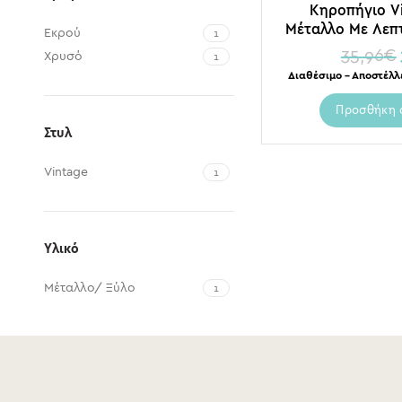
Κηροπήγιο V
Μέταλλο Με Λεπτ
Εκρού
1
Εκρού/ Χρυσ
35,96
€
Χρυσό
1
Διαθέσιμο – Αποστέλλ
Προσθήκη 
Στυλ
Vintage
1
Υλικό
Μέταλλο/ Ξύλο
1