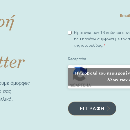
φή
Είμαι άνω των 16 ετών και συ
που παρέχω σύμφωνα με την π
της ιστοσελίδας.
*
tter
Recaptcha
Η προβολή του περιεχομέν
όλων των 
νουμε όμορφες
να σας
ελικά.