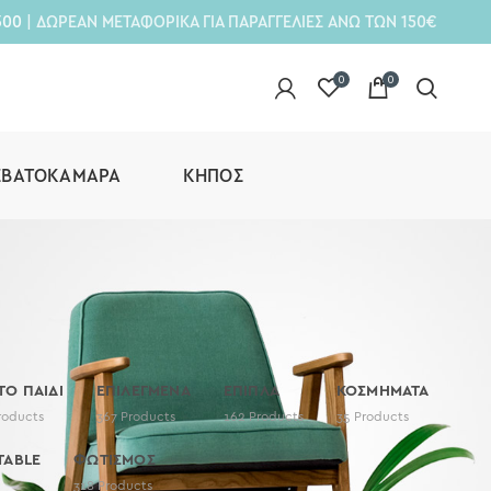
300
| ΔΩΡΕΑΝ ΜΕΤΑΦΟΡΙΚΑ ΓΙΑ ΠΑΡΑΓΓΕΛΙΕΣ ΑΝΩ ΤΩΝ 150€
0
0
ΕΒΑΤΟΚΆΜΑΡΑ
ΚΉΠΟΣ
 ΤΟ ΠΑΙΔΙ
ΕΠΙΛΕΓΜΕΝΑ
ΕΠΙΠΛΑ
ΚΟΣΜΗΜΑΤΑ
roducts
367
Products
162
Products
35
Products
TABLE
ΦΩΤΙΣΜΟΣ
318
Products