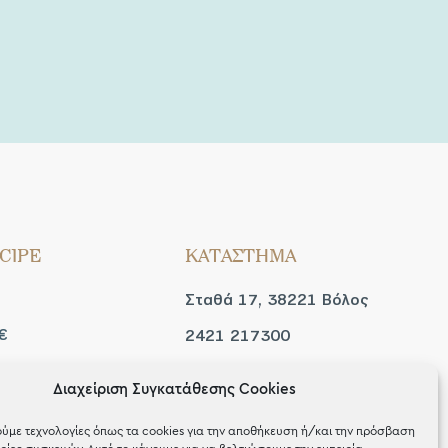
CIPE
ΚΑΤΑΣΤΗΜΑ
Σταθά 17, 38221 Βόλος
€
2421 217300
Δευ / Τετ / Σαβ: 09:00 -
Διαχείριση Συγκατάθεσης Cookies
 look
15:00
ύμε τεχνολογίες όπως τα cookies για την αποθήκευση ή/και την πρόσβαση
Τριτ / Πεμ / Παρ: 09:00 -