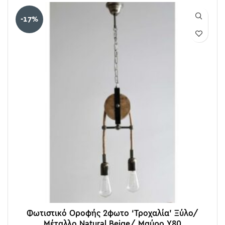
-17%
Φωτιστικό Οροφής 2φωτο ‘Τροχαλία’ Ξύλο/
Μέταλλο Natural Beige/ Μαύρο Υ80