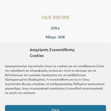
OUR RECIPE
Gifts
Μέχρι 30€
Blog
Διαχείριση Συγκατάθεσης
Shop the look
Cookies
Χρησιμοποιούμε τεχνολογίες όπως τα cookies για την αποθήκευση ή/και
την πρόσβαση σε πληροφορίες συσκευών. Αυτό το κάνουμε για να
βελτιώσουμε την εμπειρία περιήγησης και να προβάλλουμε
εξατομικευμένες διαφημίσεις. Η συγκατάθεση για τις εν λόγω
ΚΑΤΑΣΤΗΜΑ
τεχνολογίες θα μας επιτρέψει να επεξεργαστούμε δεδομένα προσωπικού
χαρακτήρα, όπως συμπεριφορά περιήγησης ή μοναδικά αναγνωριστικά
σε αυτόν τον ιστότοπο.
Σταθά 17, 38221 Βόλος
2421 217300
ΌΛΑ