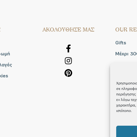
Σ
AΚΟΛΟΥΘΗΣΕ ΜΑΣ
OUR RE
Gifts
ρωμή
Μέχρι 30
λαγές
Blog
kies
Shop the
Χρησιμοποιο
σε πληροφορ
περιήγησης 
εν λόγω τεχ
χαρακτήρα, 
ιστότοπο.