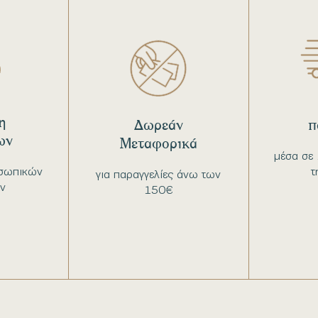
η
Δωρεάν
π
ων
Μεταφορικά
μέσα σε 
σωπικών
τ
για παραγγελίες άνω των
ν
150€