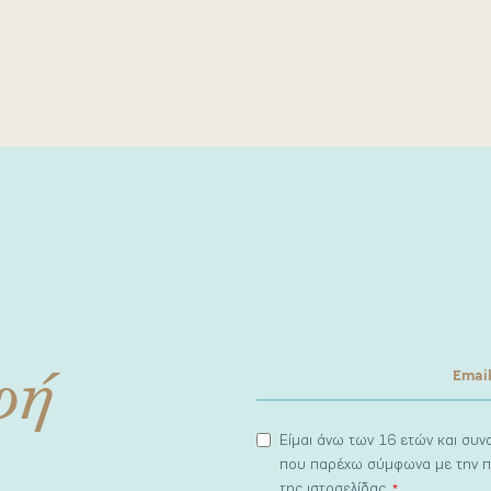
φή
Είμαι άνω των 16 ετών και συ
που παρέχω σύμφωνα με την π
της ιστοσελίδας.
*