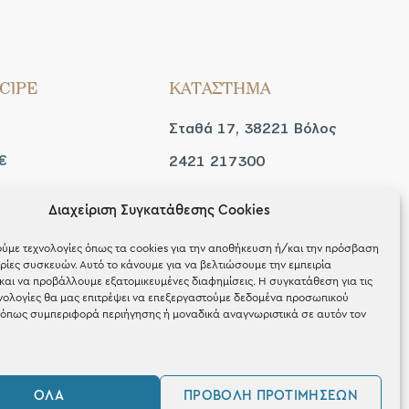
CIPE
ΚΑΤΑΣΤΗΜΑ
Σταθά 17, 38221 Βόλος
€
2421 217300
Δευ / Τετ / Σαβ: 09:00 -
Διαχείριση Συγκατάθεσης Cookies
 look
15:00
ύμε τεχνολογίες όπως τα cookies για την αποθήκευση ή/και την πρόσβαση
Τριτ / Πεμ / Παρ: 09:00 -
ίες συσκευών. Αυτό το κάνουμε για να βελτιώσουμε την εμπειρία
και να προβάλλουμε εξατομικευμένες διαφημίσεις. Η συγκατάθεση για τις
21:00
νολογίες θα μας επιτρέψει να επεξεργαστούμε δεδομένα προσωπικού
όπως συμπεριφορά περιήγησης ή μοναδικά αναγνωριστικά σε αυτόν τον
ΌΛΑ
ΠΡΟΒΟΛΉ ΠΡΟΤΙΜΉΣΕΩΝ