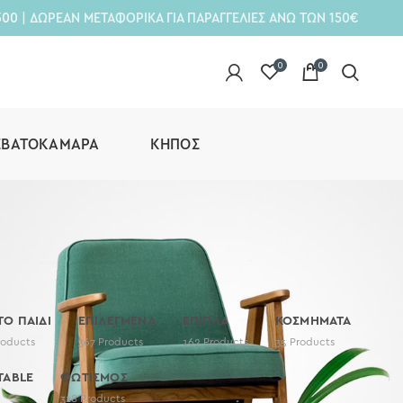
300
| ΔΩΡΕΑΝ ΜΕΤΑΦΟΡΙΚΑ ΓΙΑ ΠΑΡΑΓΓΕΛΙΕΣ ΑΝΩ ΤΩΝ 150€
0
0
ΕΒΑΤΟΚΆΜΑΡΑ
ΚΉΠΟΣ
 ΤΟ ΠΑΙΔΙ
ΕΠΙΛΕΓΜΕΝΑ
ΕΠΙΠΛΑ
ΚΟΣΜΗΜΑΤΑ
roducts
367
Products
162
Products
35
Products
TABLE
ΦΩΤΙΣΜΟΣ
318
Products