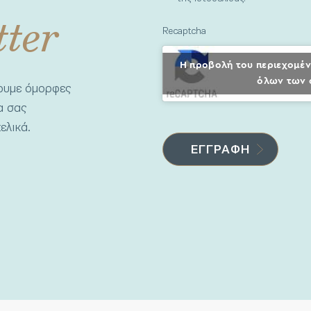
tter
Recaptcha
Η προβολή του περιεχομέν
όλων των 
νουμε όμορφες
να σας
ελικά.